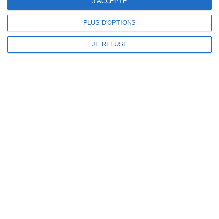
J'ACCEPTE
PLUS D'OPTIONS
JE REFUSE
1 rue des Monts, Faye d’Anjou
49380 Bellevigne en Layon
02 41 54 30 66
contact@domainedessaulaies.fr