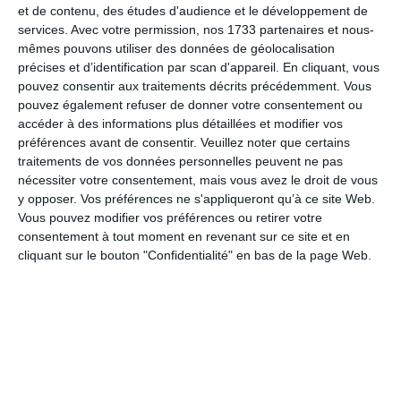
eos, qui ratione voluptatem sequi nesciunt, neque
et de contenu, des études d'audience et le développement de
services.
Avec votre permission, nos 1733 partenaires et nous-
porro quisquam est, qui dolorem ipsum, quia dolor
mêmes pouvons utiliser des données de géolocalisation
sit, amet, consectetur, adipisci velit, sed quia non
précises et d’identification par scan d'appareil. En cliquant, vous
numquam eius modi tempora incidunt, ut labore et
pouvez consentir aux traitements décrits précédemment. Vous
dolore magnam aliquam quaerat voluptatem. Ut
pouvez également refuser de donner votre consentement ou
enim ad minima veniam, quis nostrum
accéder à des informations plus détaillées et modifier vos
exercitationem ullam corporis suscipit laboriosam,
préférences avant de consentir.
Veuillez noter que certains
nisi ut aliquid ex ea commodi consequatur? Quis
traitements de vos données personnelles peuvent ne pas
autem vel eum iure reprehenderit, qui in ea
nécessiter votre consentement, mais vous avez le droit de vous
voluptate velit esse, quam nihil molestiae
y opposer. Vos préférences ne s'appliqueront qu’à ce site Web.
consequatur, vel illum, qui dolorem eum fugiat,
Vous pouvez modifier vos préférences ou retirer votre
consentement à tout moment en revenant sur ce site et en
quo voluptas nulla pariatur? At vero eos et
cliquant sur le bouton "Confidentialité" en bas de la page Web.
accusamus et iusto odio dignissimos ducimus, qui
blanditiis praesentium voluptatum deleniti atque
corrupti, quos dolores et quas molestias excepturi
sint, obcaecati cupiditate non provident, similique
sunt in culpa, qui officia deserunt mollitia animi, id
est laborum et dolorum fuga.