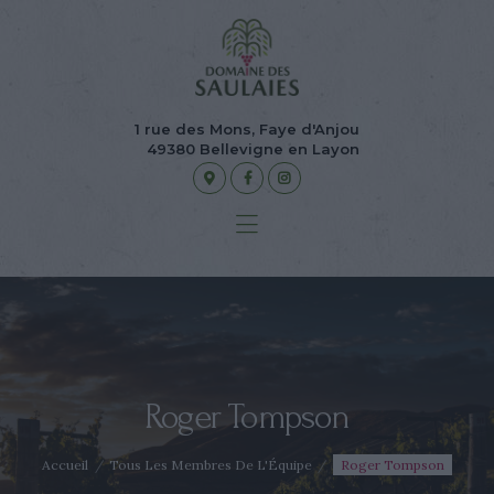
Accueil
Le domaine
Nos cuvées
1 rue des Mons, Faye d'Anjou
La boutique en ligne
49380 Bellevigne en Layon
Événements
Contact
Roger Tompson
Accueil
Tous Les Membres De L'Équipe
Roger Tompson