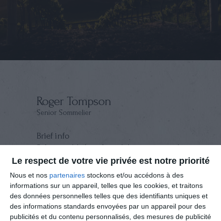
Roger Tompson
Senior Sommelier
Brief info
Sed ut perspiciatis, unde omnis iste natus error sit
voluptatem accusantium doloremque laudantium,
Le respect de votre vie privée est notre priorité
totam rem aperiam eaque ipsa, quae ab illo
Nous et nos
partenaires
stockons et/ou accédons à des
inventore veritatis et quasi architecto beatae vitae
informations sur un appareil, telles que les cookies, et traitons
dicta sunt, explicabo. Nemo enim ipsam
des données personnelles telles que des identifiants uniques et
voluptatem, quia voluptas sit, aspernatur aut odit
des informations standards envoyées par un appareil pour des
aut fugit, sed quia consequuntur magni dolores
publicités et du contenu personnalisés, des mesures de publicité