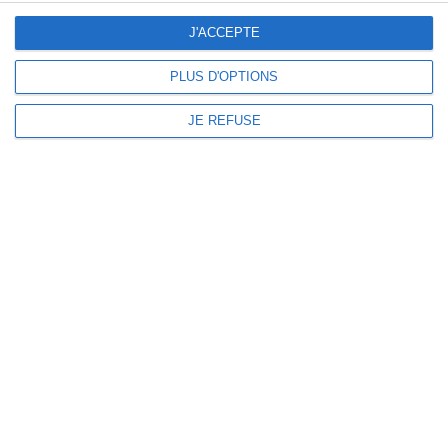
J'ACCEPTE
1 rue des Monts, Faye d’Anjou
49380 Bellevigne en Layon
PLUS D'OPTIONS
02 41 54 30 66
contact@domainedessaulaies.fr
JE REFUSE
Plan du site
Mentions légales
Politique de confidentialité