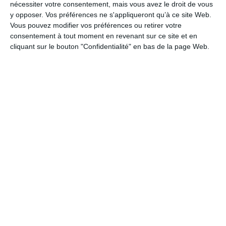
rubis. Nez aux notes
nécessiter votre consentement, mais vous avez le droit de vous
évoluées de figue
y opposer. Vos préférences ne s'appliqueront qu’à ce site Web.
séchée, de pruneau, avec
Vous pouvez modifier vos préférences ou retirer votre
consentement à tout moment en revenant sur ce site et en
une pointe réglissée. En
cliquant sur le bouton "Confidentialité" en bas de la page Web.
bouche, arômes de
fruits noirs.
Accompagnement
:
vin se mariant avec des
viandes rouges, des
volailles, du porc.
Servir entre 16°C et
18°C
Boutique en
ligne