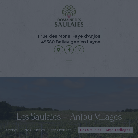
Accueil
Le domaine
Nos cuvées
1 rue des Mons, Faye d'Anjou
La boutique en ligne
49380 Bellevigne en Layon
Événements
Contact
Les Saulaies – Anjou Villages
Accueil
Nos Cuvées
Vins rouges
Les Saulaies – Anjou Villages