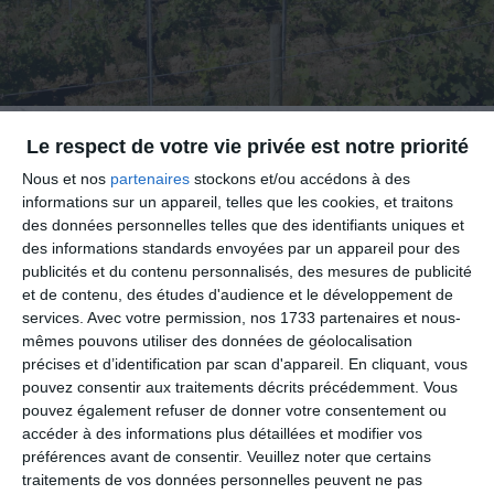
Le respect de votre vie privée est notre priorité
Nous et nos
partenaires
stockons et/ou accédons à des
informations sur un appareil, telles que les cookies, et traitons
Anjou Villages,
des données personnelles telles que des identifiants uniques et
appellation d’origine
des informations standards envoyées par un appareil pour des
protégée
publicités et du contenu personnalisés, des mesures de publicité
et de contenu, des études d'audience et le développement de
services.
Avec votre permission, nos 1733 partenaires et nous-
Cépage :
cabernet
mêmes pouvons utiliser des données de géolocalisation
sauvignon
précises et d’identification par scan d'appareil. En cliquant, vous
pouvez consentir aux traitements décrits précédemment. Vous
Degré alcoolique :
13 %
pouvez également refuser de donner votre consentement ou
Vol.
accéder à des informations plus détaillées et modifier vos
préférences avant de consentir.
Veuillez noter que certains
Dégustation :
couleur
traitements de vos données personnelles peuvent ne pas